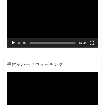
画
プ
レ
ー
ヤ
ー
00:00
04:49
手賀沼バードウォッチング
動
画
プ
レ
ー
ヤ
ー