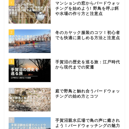
1
マンションの窓からバードウォッ
チングを始めよう! 野鳥を呼ぶ餌
や水場の作り方と注意点
2
冬のカヤック服装のコツ！初心者
でも快適に楽しめる方法と注意点
3
手賀沼の歴史を巡る旅：江戸時代
から現代までの変遷
4
庭で野鳥と触れ合うバードウォッ
チングの始め方とコツ
5
手賀沼親水広場で鳥の声に癒され
よう！バードウォッチングの魅力