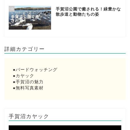
10
手賀沼公園で癒される！緑豊かな
散歩道と動物たちの姿
詳細カテゴリー
●
バードウォッチング
●
カヤック
●
手賀沼の魅力
●
無料写真素材
手賀沼カヤック
動