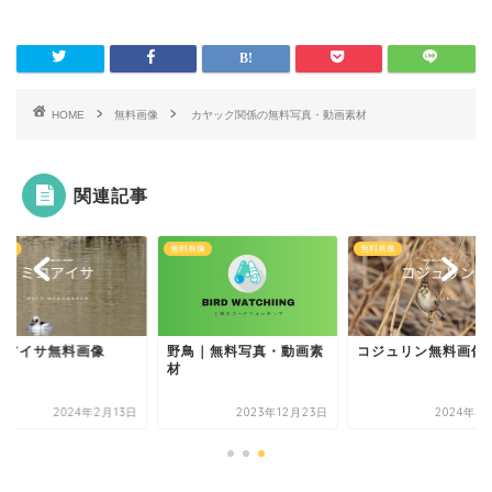
HOME
無料画像
カヤック関係の無料写真・動画素材
関連記事
画像
無料画像
無料画像
コアイサ無料画像
野鳥｜無料写真・動画素
コジュリン無料画像
材
2024年2月13日
2023年12月23日
2024年1