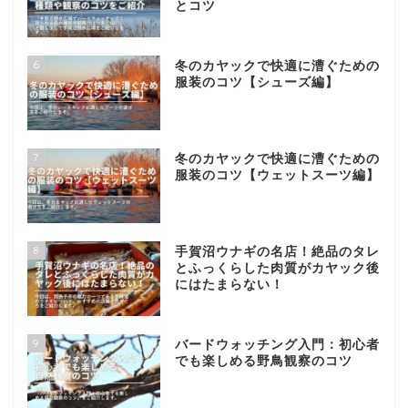
とコツ
6
冬のカヤックで快適に漕ぐための
服装のコツ【シューズ編】
7
冬のカヤックで快適に漕ぐための
服装のコツ【ウェットスーツ編】
8
手賀沼ウナギの名店！絶品のタレ
とふっくらした肉質がカヤック後
にはたまらない！
9
バードウォッチング入門：初心者
でも楽しめる野鳥観察のコツ