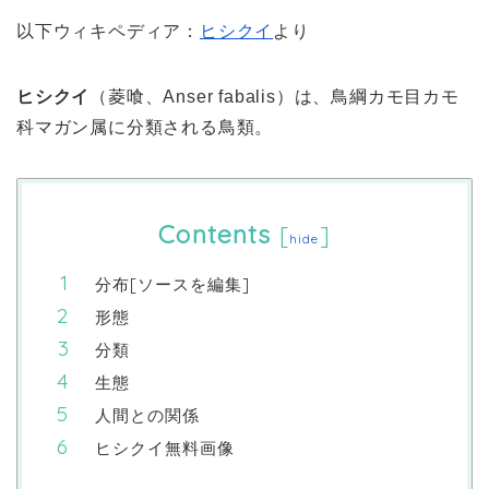
以下ウィキペディア：
ヒシクイ
より
ヒシクイ
（菱喰、
Anser fabalis
）は、鳥綱カモ目カモ
科マガン属に分類される鳥類。
Contents
[
]
hide
分布[ソースを編集]
形態
分類
生態
人間との関係
ヒシクイ無料画像