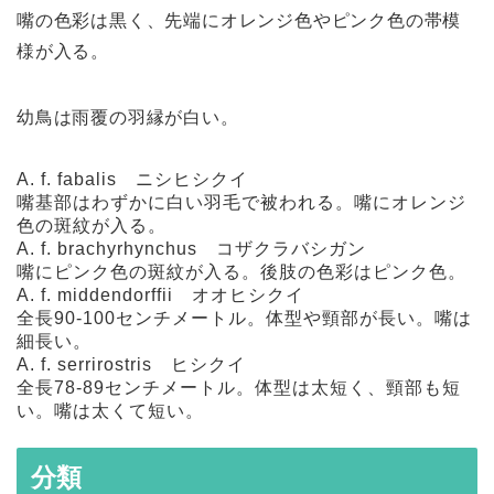
嘴の色彩は黒く、先端にオレンジ色やピンク色の帯模
様が入る。
幼鳥は雨覆の羽縁が白い。
A. f. fabalis
ニシヒシクイ
嘴基部はわずかに白い羽毛で被われる。嘴にオレンジ
色の斑紋が入る。
A. f. brachyrhynchus
コザクラバシガン
嘴にピンク色の斑紋が入る。後肢の色彩はピンク色。
A. f. middendorffii
オオヒシクイ
全長90-100センチメートル。体型や頸部が長い。嘴は
細長い。
A. f. serrirostris
ヒシクイ
全長78-89センチメートル。体型は太短く、頸部も短
い。嘴は太くて短い。
分類