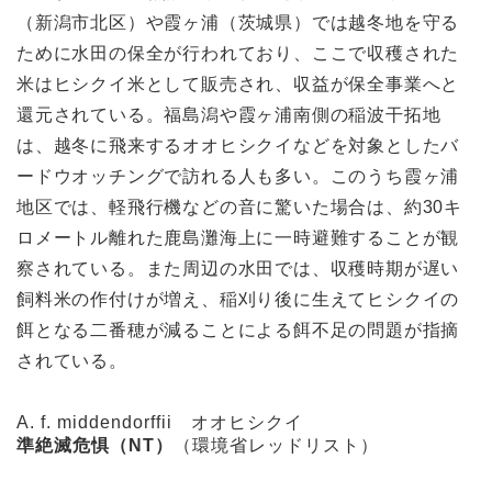
（新潟市北区）や霞ヶ浦（茨城県）では越冬地を守る
ために水田の保全が行われており、ここで収穫された
米はヒシクイ米として販売され、収益が保全事業へと
還元されている。福島潟や霞ヶ浦南側の稲波干拓地
は、越冬に飛来するオオヒシクイなどを対象としたバ
ードウオッチングで訪れる人も多い。このうち霞ヶ浦
地区では、軽飛行機などの音に驚いた場合は、約30キ
ロメートル離れた鹿島灘海上に一時避難することが観
察されている。また周辺の水田では、収穫時期が遅い
飼料米の作付けが増え、稲刈り後に生えてヒシクイの
餌となる二番穂が減ることによる餌不足の問題が指摘
されている。
A. f. middendorffii
オオヒシクイ
準絶滅危惧（NT）
（環境省レッドリスト）