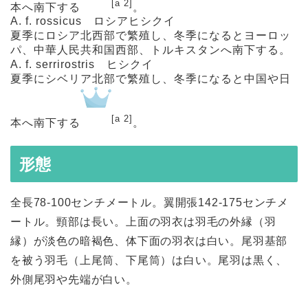
[a 2]
本へ南下する
。
A. f. rossicus
ロシアヒシクイ
夏季にロシア北西部で繁殖し、冬季になるとヨーロッ
パ、中華人民共和国西部、トルキスタンへ南下する。
A. f. serrirostris
ヒシクイ
夏季にシベリア北部で繁殖し、冬季になると中国や日
[a 2]
本へ南下する
。
形態
全長78-100センチメートル。翼開張142-175センチメ
ートル。頸部は長い。上面の羽衣は羽毛の外縁（羽
縁）が淡色の暗褐色、体下面の羽衣は白い。尾羽基部
を被う羽毛（上尾筒、下尾筒）は白い。尾羽は黒く、
外側尾羽や先端が白い。