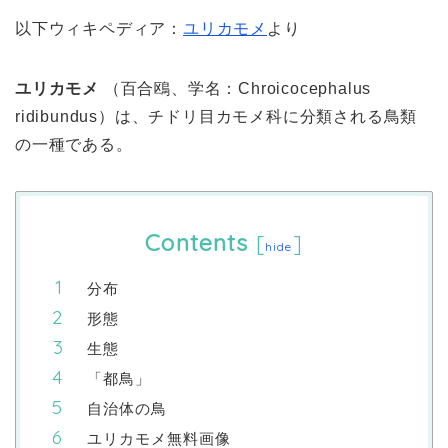
以下ウィキペディア：
ユリカモメ
より
ユリカモメ
（百合鴎、学名：
Chroicocephalus
ridibundus
）は、チドリ目カモメ科に分類される鳥類
の一種である。
Contents
[
]
hide
分布
形態
生態
「都鳥」
自治体の鳥
ユリカモメ無料画像