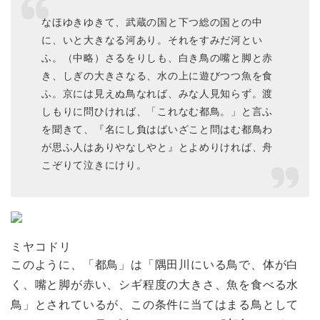
なほゆきゆきて、武蔵の国と下つ総の国との中
に、いと大きなる河あり。それをすみだ河とい
ふ。（中略）さるをりしも、白き鳥の嘴と脚と赤
き、しぎの大きさなる、水の上に遊びつつ魚を食
ふ。京には見えぬ鳥なれば、みな人見知らず。渡
しもりに問ひければ、「これなむ都鳥。」と言ふ
を聞きて、『名にし負はばいざこと問はむ都鳥わ
が思ふ人はありやなしやと』とよめりければ、舟
こぞりて泣きにけり。
ミヤコドリ
このように、「都鳥」は「隅田川にいる鳥で、体が白
く、嘴と脚が赤い、シギ程度の大きさ、魚を食べる水
鳥」とされているが、この条件に当てはまる鳥として